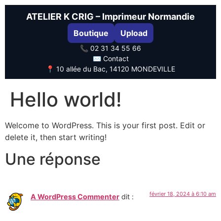
ATELIER K CRIG – Imprimeur Normandie
Boutique
Upload
📞 02 31 34 55 66
✉️ Contact
📍 10 allée du Bac, 14120 MONDEVILLE
Hello world!
Welcome to WordPress. This is your first post. Edit or
delete it, then start writing!
Une réponse
février 18, 2024 à 6:10 am
A WordPress Commenter
dit :