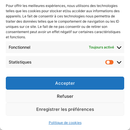
📞 02 31 34 55 66
|
✉️ Contact
|
Pour offrir les meilleures expériences, nous utilisons des technologies
📍 10 allée du Bac - Cours Montalivet, 14120 MONDEVILLE
telles que les cookies pour stocker et/ou accéder aux informations des
appareils. Le fait de consentir à ces technologies nous permettra de
traiter des données telles que le comportement de navigation ou les ID
Mon Compte
|
Factures PDF Auto
uniques sur ce site. Le fait de ne pas consentir ou de retirer son
consentement peut avoir un effet négatif sur certaines caractéristiques
et fonctions.
Fonctionnel
Toujours activé
Statistiques
Accepter
Refuser
Enregistrer les préférences
Politique de cookies